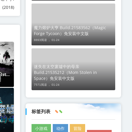
(2018)
魔力熔炉大亨 Build.21583562（Magic
Forge Tycoon）免安装中文版
8893阅读 ，
01-24
迷失在太空废墟中的母亲
Build.21535212（Mom Stolen in
htston
Space）免安装中文版
款游
7571阅读 ，
01-24
略与
远征。
标签列表
亲
m
安装中
小游戏
动作
冒险