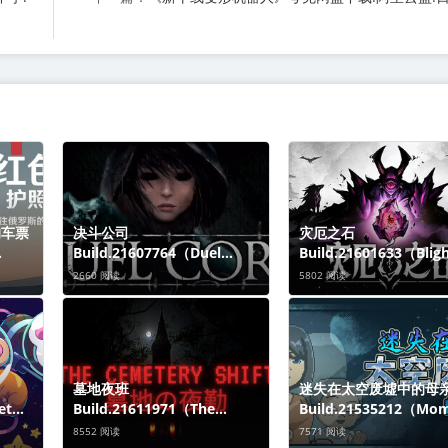
的车票
决斗公司
灾厄之石
Build.21607764（Duel
Build.21601633（Blig
ssia）
Corp.）免安装中文版关于这
e）免安装中文版关于这
2660 阅读
5802 阅读
游戏欢
款游戏受《黑魂》启发的动作
戏这是一场融合深度策
Tick
RPG，开放沙盒世界，带
Roguelike进化的残酷
MMO氛围与方向战斗系统。
你的目标是护送
单
墓地夜班
迷失在太空废墟中的母
et
Build.21611971（The
Build.21535212（Mo
于这款
Cemetery Shift）免安装中文
Stolen in Space）免
8552 阅读
7571 阅读