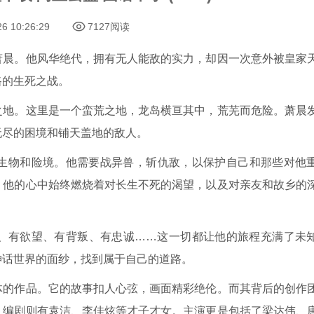
26 10:26:29
7127阅读
萧晨。他风华绝代，拥有无人能敌的实力，却因一次意外被皇家
路的生死之战。
之地。这里是一个蛮荒之地，龙岛横亘其中，荒芜而危险。萧晨
无尽的困境和铺天盖地的敌人。
生物和险境。他需要战异兽，斩仇敌，以保护自己和那些对他
。他的心中始终燃烧着对长生不死的渴望，以及对亲友和故乡的
、有欲望、有背叛、有忠诚……这一切都让他的旅程充满了未
神话世界的面纱，找到属于自己的道路。
体的作品。它的故事扣人心弦，画面精彩绝伦。而其背后的创作
，编剧则有袁洁、李佳炫等才子才女。主演更是包括了梁达伟、