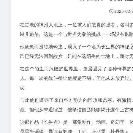
2025-02-
在古老的神州大地上，一位被人们敬畏的强者，名叫
琳儿追杀。这是一个与世界为敌的挑战，一场没有退
他疲惫而孤独地奔逃，误入了一个名为长生界的神秘
己已经无法回到故乡，只能在这陌生的土地上，面对
在这个陌生而危险的世界里，萧晨遇见了各种奇异的
人。每一次的战斗都让他疲惫不堪，但他从未放弃过
恋。
与此他也遭遇了来自各方势力的围攻和诱惑。有激情
战。但他从未退缩过，他坚信自己能够揭开这个上古
这部作品《长生界》是一部集动作、动画、奇幻于一
是星光璀璨，导演有郑佳、丁玮、张兆震、杜丹等人