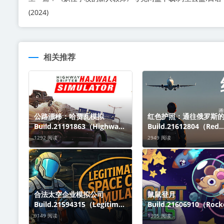
(2024)
相关推荐
公路漂移：哈贾瓦模拟
红色护照：通往俄罗斯
Build.21191863（Highway
Build.21612804（Red
Drifter Hajwala
Passport Ticket to Ru
1292 阅读
2949 阅读
Simulator）免安装英文版关
免安装中文版关于这款
于这款游戏Hajwala不是典型
迎来到《Red Passport: 
的漂移，而是直接
合法太空企业模拟公司
鼠鼠登月
Build.21594315（Legitimat
Build.21606910（Rock
e Space Corp Simulator
Rats）免安装中文版关
9149 阅读
1305 阅读