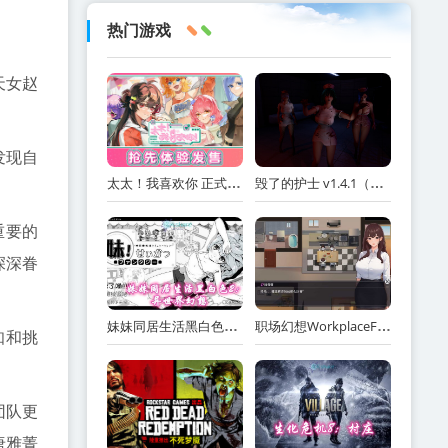
热门游戏
天女赵
发现自
太太！我喜欢你 正式版（Sensei! I Like You So Much!）免安装中文版
毁了的护士 v1.4.1（Ruined Nurse）免安装中文版
重要的
深深眷
妹妹同居生活黑白色2：异世界幻想网盘下载
职场幻想WorkplaceFantasy中文网盘下载
知和挑
团队更
唐雅菁