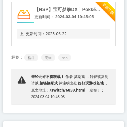
资源下载
【NSP】宝可梦拳DX丨Pokkén Tournament™ DX丨2017年switch游戏丨阿里云盘/百度网盘
更新时间：
2024-03-04 10:45:05
更新时间：
2023-06-22
点击下载
网盘链接
标签：
格斗
宠物
nsp
【NSP】宝可梦
拳DX丨Pokkén "
未经允许不得转载！
作者:莫别离 ，转载或复制
超链接形式
好好玩游戏基地
target="_blank"
请以
并注明出处
。
/switch/6859.html
原文地址：
发布于：
>
2024-03-04 10:45:05
下载