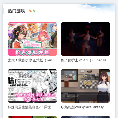
点击下载【NSP】宝可梦拳DX丨Pokkén "
target="_blank">
下载地址1
热门游戏
太太！我喜欢你 正式版（Sensei! I Like You So Much!）免安装中文版
毁了的护士 v1.4.1（Ruined Nurse）免安装中文版
妹妹同居生活黑白色2：异世界幻想网盘下载
职场幻想WorkplaceFantasy中文网盘下载