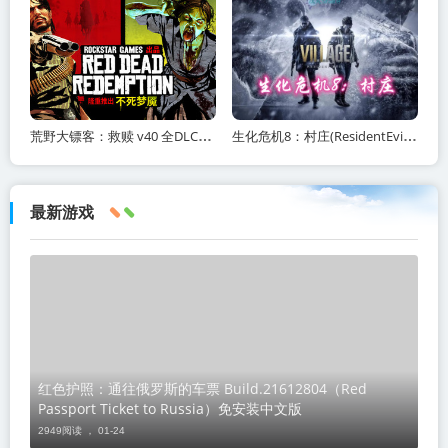
荒野大镖客：救赎 v40 全DLC（Red Dead Redemption）免安装中文版
生化危机8：村庄(ResidentEvilVillage)内含修改器+DLC+通关存档+原画集百度网盘/
最新游戏
红色护照：通往俄罗斯的车票 Build.21612804（Red
Passport Ticket to Russia）免安装中文版
2949阅读 ，
01-24